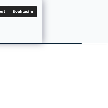
out
Souhlasím
Porovnat
Přihlášení
0
NÁKUPNÍ
KOŠÍK
AKCE