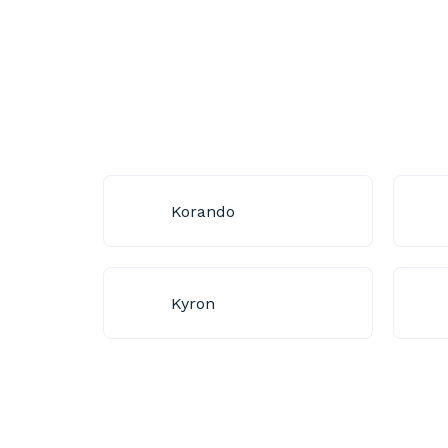
Korando
Kyron
P