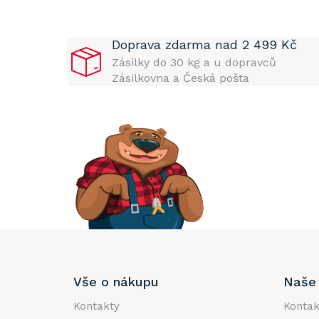
o
s
t
Doprava zdarma nad 2 499 Kč
r
a
Zásilky do 30 kg a u dopravců
n
Zásilkovna a Česká pošta
n
í
p
a
n
e
l
Z
Vše o nákupu
Naše 
á
p
Kontakty
Kontak