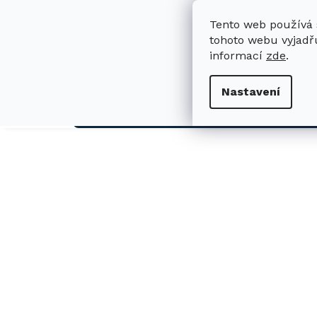
Přejít
na
Tento web používá 
obsah
tohoto webu vyjadřu
informací
zde
.
H
Nastavení
AUTO