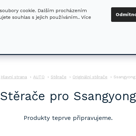
soubory cookie. Dalším procházením
+420 724 411
Odmítn
jete souhlas s jejich používáním.. Více
630
ledat
DŮM - ZAHRADA
DÍLNA - STAVBA
PRO DĚTI
AUTO
Stěrače
Originální stěrače
Ssangyong
Stěrače pro Ssangyong
Produkty teprve připravujeme.