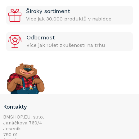
Široký sortiment
Více jak 30.000 produktů v nabídce
Odbornost
Více jak 10let zkušeností na trhu
Z
Kontakty
á
p
BMSHOP.EU, s.r.o.
Janáčkova 760/4
a
Jeseník
t
790 01
í