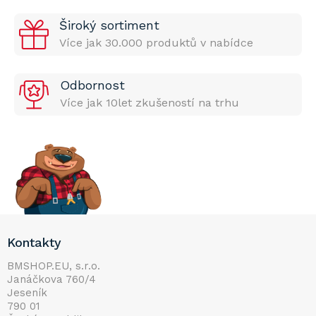
Široký sortiment
Více jak 30.000 produktů v nabídce
Odbornost
Více jak 10let zkušeností na trhu
Z
Kontakty
á
p
BMSHOP.EU, s.r.o.
Janáčkova 760/4
a
Jeseník
t
790 01
í