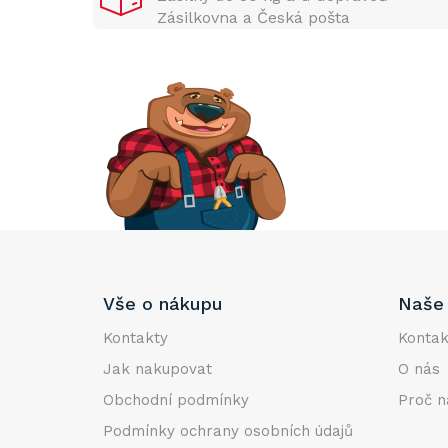
n
Zásilkovna a Česká pošta
n
í
p
a
n
e
l
Z
Vše o nákupu
Naše 
á
p
Kontakty
Kontak
a
Jak nakupovat
O nás
t
Obchodní podmínky
Proč n
í
Podmínky ochrany osobních údajů