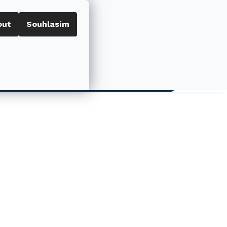
out
Souhlasím
Porovnat
Přihlášení
0
NÁKUPNÍ
KOŠÍK
AKCE