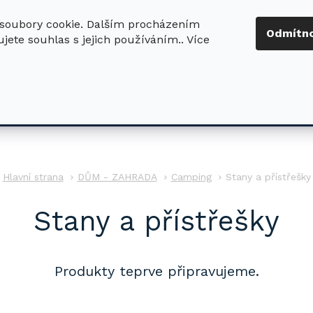
soubory cookie. Dalším procházením
+420 724 411
Odmítn
jete souhlas s jejich používáním.. Více
630
ledat
DŮM - ZAHRADA
DÍLNA - STAVBA
PRO DĚTI
DŮM - ZAHRADA
Camping
Stany a přístřešky
Stany a přístřešky
Produkty teprve připravujeme.