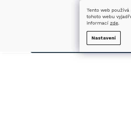
Přejít
na
Tento web používá 
obsah
tohoto webu vyjadřu
informací
zde
.
H
Nastavení
AUTO