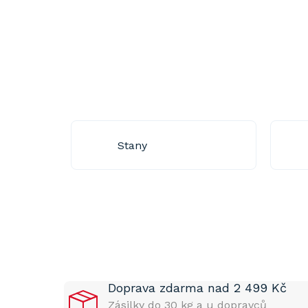
Stany
P
o
s
t
Doprava zdarma nad 2 499 Kč
r
a
Zásilky do 30 kg a u dopravců