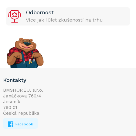
Odbornost
Více jak 10let zkušeností na trhu
Z
Kontakty
á
p
BMSHOP.EU, s.r.o.
Janáčkova 760/4
a
Jeseník
t
790 01
í
Česká republika
Facebook