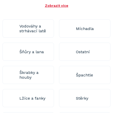
Zobrazit více
Vodováhy a
Míchadla
strhávací latě
Šňůry a lana
Ostatní
Škrabky a
Špachtle
houby
Lžíce a fanky
Stěrky