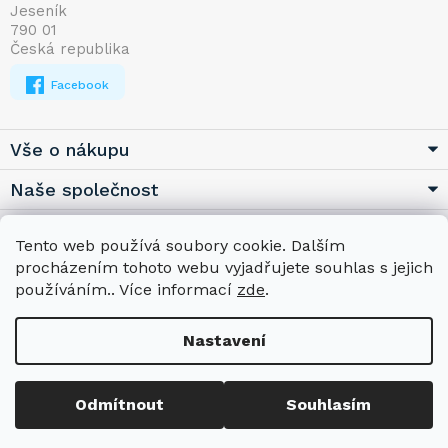
Jeseník
t
790 01
í
Česká republika
Facebook
Vše o nákupu
Naše společnost
Užitečné
Tento web používá soubory cookie. Dalším
procházením tohoto webu vyjadřujete souhlas s jejich
používáním.. Více informací
zde
.
Nastavení
Copyright 2026
BMSHOP.EU
. Všechna práva vyhrazena.
Upravit
nastavení cookies
Odmítnout
Souhlasím
Vytvořil Shoptet