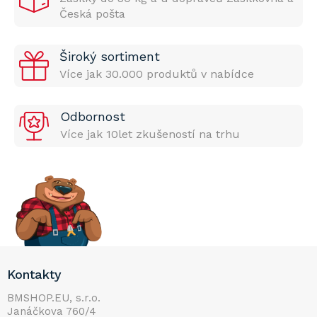
Česká pošta
Široký sortiment
Více jak 30.000 produktů v nabídce
Odbornost
Více jak 10let zkušeností na trhu
Z
Kontakty
á
p
BMSHOP.EU, s.r.o.
Janáčkova 760/4
a