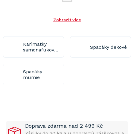
Zobrazit více
Karimatky
Spacáky dekové
samonafukovací
Spacáky
mumie
Doprava zdarma nad 2 499 Kč
Zásilky do 30 kg a u dopravců Zásilkovna a