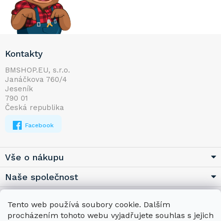
Z
Kontakty
á
p
BMSHOP.EU, s.r.o.
Janáčkova 760/4
a
Jeseník
t
790 01
í
Česká republika
Facebook
Vše o nákupu
Naše společnost
Užitečné
Tento web používá soubory cookie. Dalším
procházením tohoto webu vyjadřujete souhlas s jejich