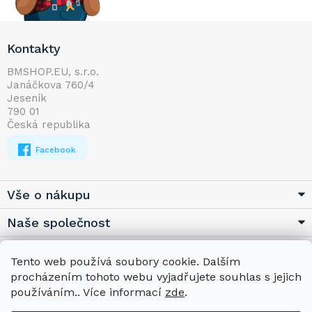
Z
Kontakty
á
p
BMSHOP.EU, s.r.o.
Janáčkova 760/4
a
Jeseník
t
790 01
í
Česká republika
Facebook
Vše o nákupu
Naše společnost
Užitečné
Tento web používá soubory cookie. Dalším
procházením tohoto webu vyjadřujete souhlas s jejich
používáním.. Více informací
zde
.