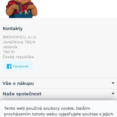
Z
Kontakty
á
p
BMSHOP.EU, s.r.o.
Janáčkova 760/4
a
Jeseník
t
790 01
í
Česká republika
Facebook
Vše o nákupu
Naše společnost
Užitečné
Tento web používá soubory cookie. Dalším
procházením tohoto webu vyjadřujete souhlas s jejich