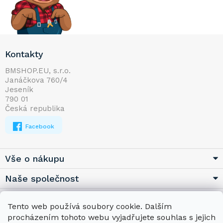
Z
Kontakty
á
p
BMSHOP.EU, s.r.o.
Janáčkova 760/4
a
Jeseník
t
790 01
í
Česká republika
Facebook
Vše o nákupu
Naše společnost
Užitečné
Tento web používá soubory cookie. Dalším
procházením tohoto webu vyjadřujete souhlas s jejich