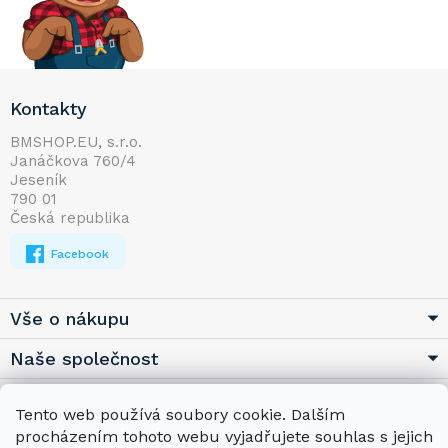
Z
Kontakty
á
p
BMSHOP.EU, s.r.o.
Janáčkova 760/4
a
Jeseník
t
790 01
í
Česká republika
Facebook
Vše o nákupu
Naše společnost
Užitečné
Tento web používá soubory cookie. Dalším
procházením tohoto webu vyjadřujete souhlas s jejich