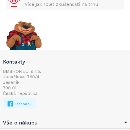
Více jak 10let zkušeností na trhu
Z
Kontakty
á
p
BMSHOP.EU, s.r.o.
Janáčkova 760/4
a
Jeseník
t
790 01
í
Česká republika
Facebook
Vše o nákupu