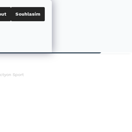
out
Souhlasím
Porovnat
Přihlášení
0
NÁKUPNÍ
KOŠÍK
AKCE
actyon Sport