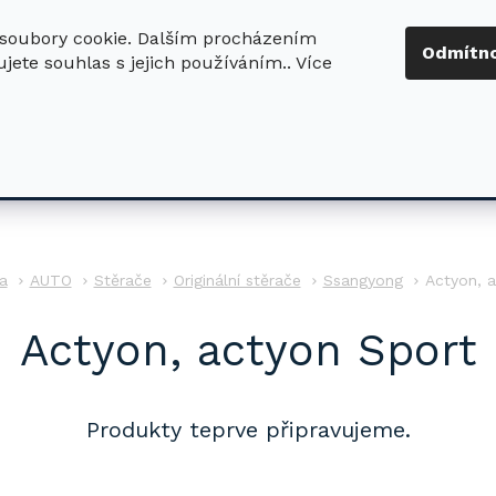
soubory cookie. Dalším procházením
+420 724 411
Odmítn
jete souhlas s jejich používáním.. Více
630
ledat
DŮM - ZAHRADA
DÍLNA - STAVBA
PRO DĚTI
AUTO
Stěrače
Originální stěrače
Ssangyong
Actyon, 
Actyon, actyon Sport
Produkty teprve připravujeme.