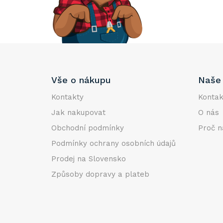
e
l
Z
Vše o nákupu
Naše 
á
p
Kontakty
Kontak
a
Jak nakupovat
O nás
t
Obchodní podmínky
Proč n
í
Podmínky ochrany osobních údajů
Prodej na Slovensko
Způsoby dopravy a plateb