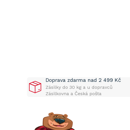
P
o
s
t
Doprava zdarma nad 2 499 Kč
r
a
Zásilky do 30 kg a u dopravců
n
Zásilkovna a Česká pošta
n
í
p
a
n