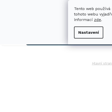
Přejít
na
Tento web používá 
obsah
tohoto webu vyjadřu
informací
zde
.
H
Nastavení
AUTO