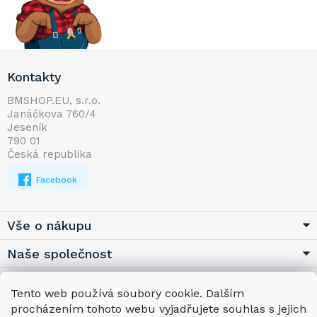
Z
Kontakty
á
p
BMSHOP.EU, s.r.o.
Janáčkova 760/4
a
Jeseník
t
790 01
í
Česká republika
Facebook
Vše o nákupu
Naše společnost
Užitečné
Tento web používá soubory cookie. Dalším
procházením tohoto webu vyjadřujete souhlas s jejich