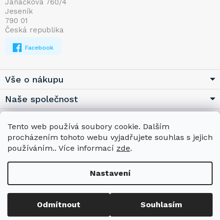
Janáčkova 760/4
a
Jeseník
t
790 01
í
Česká republika
Facebook
Vše o nákupu
Naše společnost
Užitečné
Tento web používá soubory cookie. Dalším
procházením tohoto webu vyjadřujete souhlas s jejich
používáním.. Více informací
zde
.
Nastavení
Copyright 2026
BMSHOP.EU
. Všechna práva vyhrazena.
Upravit
nastavení cookies
Odmítnout
Souhlasím
Vytvořil Shoptet