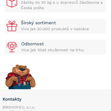
Zásilky do 30 kg a u dopravců Zásilkovna a
Česká pošta
Široký sortiment
Více jak 30.000 produktů v nabídce
Odbornost
Více jak 10let zkušeností na trhu
Z
Kontakty
á
p
BMSHOP.EU, s.r.o.