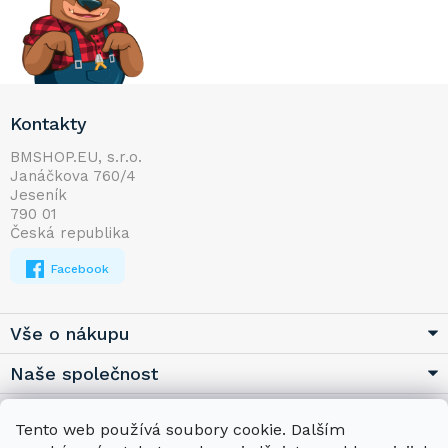
Z
Kontakty
á
p
BMSHOP.EU, s.r.o.
Janáčkova 760/4
a
Jeseník
t
790 01
í
Česká republika
Facebook
Vše o nákupu
Naše společnost
Užitečné
Tento web používá soubory cookie. Dalším