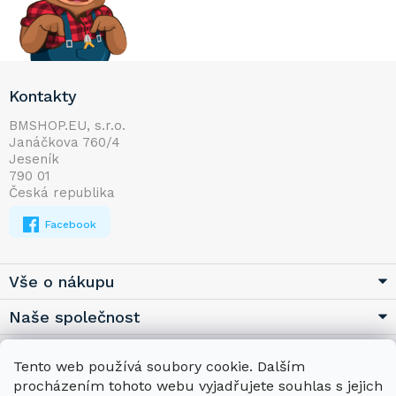
Z
Kontakty
á
p
BMSHOP.EU, s.r.o.
Janáčkova 760/4
a
Jeseník
t
790 01
í
Česká republika
Facebook
Vše o nákupu
Naše společnost
Užitečné
Tento web používá soubory cookie. Dalším
procházením tohoto webu vyjadřujete souhlas s jejich