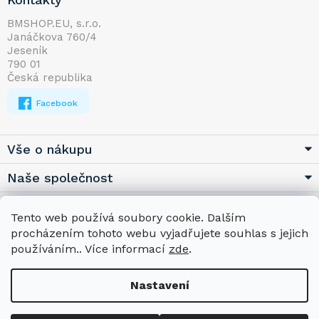
á
p
BMSHOP.EU, s.r.o.
Janáčkova 760/4
a
Jeseník
t
790 01
í
Česká republika
Facebook
Vše o nákupu
Naše společnost
Užitečné
Tento web používá soubory cookie. Dalším
procházením tohoto webu vyjadřujete souhlas s jejich
používáním.. Více informací
zde
.
Nastavení
Copyright 2026
BMSHOP.EU
. Všechna práva vyhrazena.
Upravit
nastavení cookies