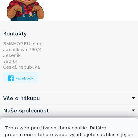
Z
Kontakty
á
p
BMSHOP.EU, s.r.o.
Janáčkova 760/4
a
Jeseník
t
790 01
í
Česká republika
Facebook
Vše o nákupu
Naše společnost
Užitečné
Tento web používá soubory cookie. Dalším
procházením tohoto webu vyjadřujete souhlas s jejich