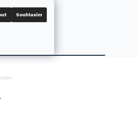
out
Souhlasím
Porovnat
Přihlášení
0
NÁKUPNÍ
KOŠÍK
AKCE
V/24V-
-