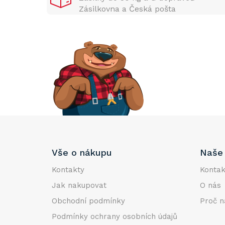
n
Zásilkovna a Česká pošta
n
í
p
a
n
e
l
Z
Vše o nákupu
Naše 
á
p
Kontakty
Kontak
a
Jak nakupovat
O nás
t
Obchodní podmínky
Proč n
í
Podmínky ochrany osobních údajů