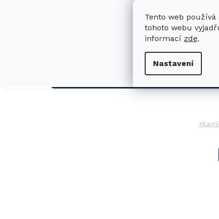
Přejít
na
Tento web používá 
obsah
tohoto webu vyjadřu
informací
zde
.
H
Nastavení
AUTO