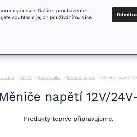
soubory cookie. Dalším procházením
+420 724 411
Odmítn
jete souhlas s jejich používáním.. Více
630
ledat
DŮM - ZAHRADA
DÍLNA - STAVBA
PRO DĚTI
AUTO
Elektronika
Měniče napětí
Měniče napětí 12
Měniče napětí 12V/24V
Produkty teprve připravujeme.