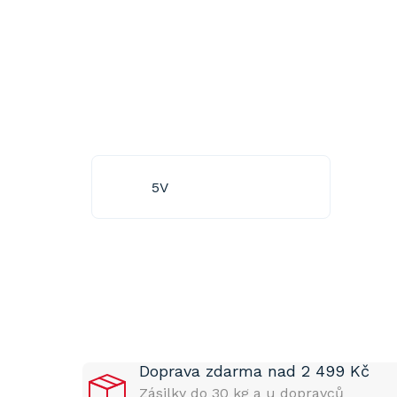
5V
P
o
s
t
Doprava zdarma nad 2 499 Kč
r
a
Zásilky do 30 kg a u dopravců