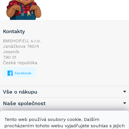
Z
Kontakty
á
p
BMSHOP.EU, s.r.o.
Janáčkova 760/4
a
Jeseník
t
790 01
í
Česká republika
Facebook
Vše o nákupu
Naše společnost
Užitečné
Tento web používá soubory cookie. Dalším
procházením tohoto webu vyjadřujete souhlas s jejich