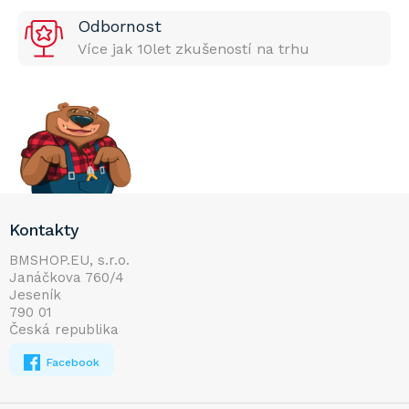
Odbornost
Více jak 10let zkušeností na trhu
Z
Kontakty
á
p
BMSHOP.EU, s.r.o.
Janáčkova 760/4
a
Jeseník
t
790 01
í
Česká republika
Facebook