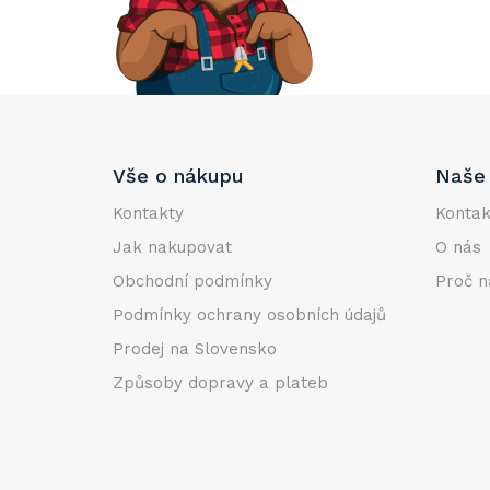
e
l
Z
Vše o nákupu
Naše 
á
p
Kontakty
Kontak
a
Jak nakupovat
O nás
t
Obchodní podmínky
Proč n
í
Podmínky ochrany osobních údajů
Prodej na Slovensko
Způsoby dopravy a plateb