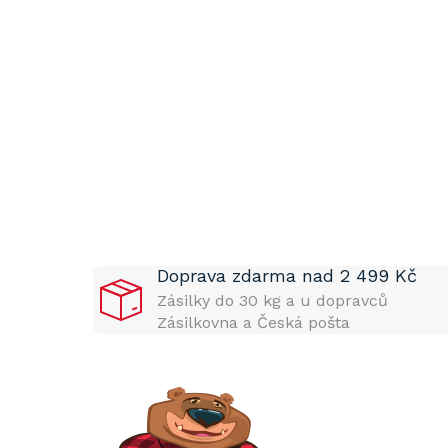
P
o
s
t
Doprava zdarma nad 2 499 Kč
r
a
Zásilky do 30 kg a u dopravců
n
Zásilkovna a Česká pošta
n
í
p
a
n