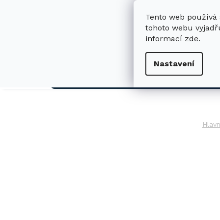
Přejít
na
Tento web používá 
obsah
tohoto webu vyjadřu
informací
zde
.
H
Nastavení
AUTO