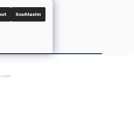
out
Souhlasím
Porovnat
Přihlášení
0
NÁKUPNÍ
KOŠÍK
AKCE
Coupe