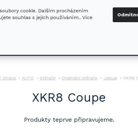
soubory cookie. Dalším procházením
+420 724 411
Odmítn
jete souhlas s jejich používáním.. Více
630
ledat
DŮM - ZAHRADA
DÍLNA - STAVBA
PRO DĚTI
AUTO
Stěrače
Originální stěrače
Jaguar
XKR8 
XKR8 Coupe
Produkty teprve připravujeme.