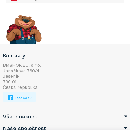
Z
Kontakty
á
p
BMSHOP.EU, s.r.o.
Janáčkova 760/4
a
Jeseník
t
790 01
í
Česká republika
Facebook
Vše o nákupu
Naše společnost