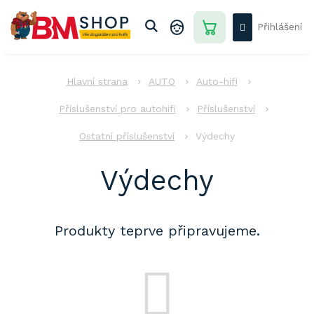
Přejít
na
Přihlášení
obsah
NÁKUPNÍ
KOŠÍK
AUTO
AUTO
Auto-hifi
DŮM
-
Příslušenství pro autohifi
Příslušenství
ZAHRADA
Ostatní příslušenství
Výdechy
DÍLNA
-
STAVBA
Výdechy
PRO
DĚTI
Produkty teprve připravujeme.
AKCE
Přihlášení