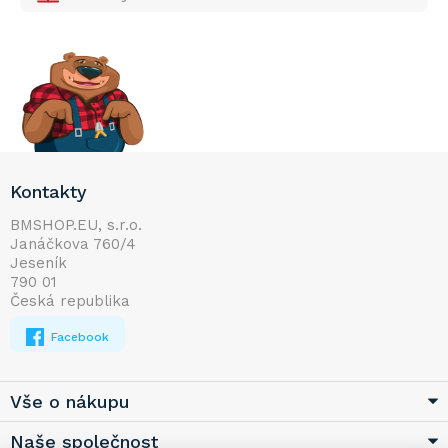
Z
Kontakty
á
p
BMSHOP.EU, s.r.o.
Janáčkova 760/4
a
Jeseník
t
790 01
í
Česká republika
Facebook
Vše o nákupu
Naše společnost