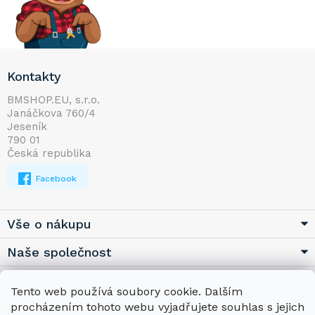
Z
Kontakty
á
p
BMSHOP.EU, s.r.o.
Janáčkova 760/4
a
Jeseník
t
790 01
í
Česká republika
Facebook
Vše o nákupu
Naše společnost
Užitečné
Tento web používá soubory cookie. Dalším
procházením tohoto webu vyjadřujete souhlas s jejich