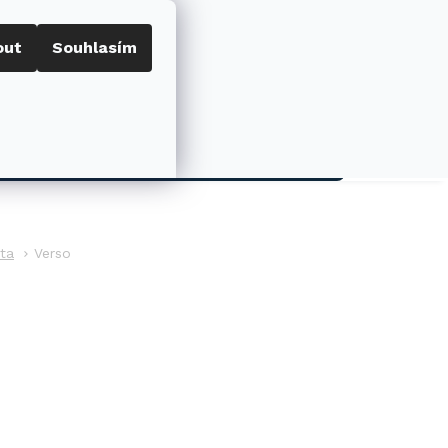
out
Souhlasím
Porovnat
Přihlášení
0
NÁKUPNÍ
KOŠÍK
AKCE
ta
Verso