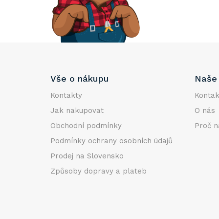
e
l
Z
Vše o nákupu
Naše 
á
p
Kontakty
Kontak
a
Jak nakupovat
O nás
t
Obchodní podmínky
Proč n
í
Podmínky ochrany osobních údajů
Prodej na Slovensko
Způsoby dopravy a plateb