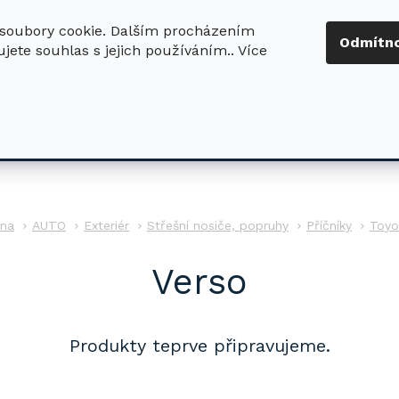
soubory cookie. Dalším procházením
+420 724 411
Odmítn
jete souhlas s jejich používáním.. Více
630
ledat
DŮM - ZAHRADA
DÍLNA - STAVBA
PRO DĚTI
AUTO
Exteriér
Střešní nosiče, popruhy
Příčníky
Toyo
Verso
Produkty teprve připravujeme.