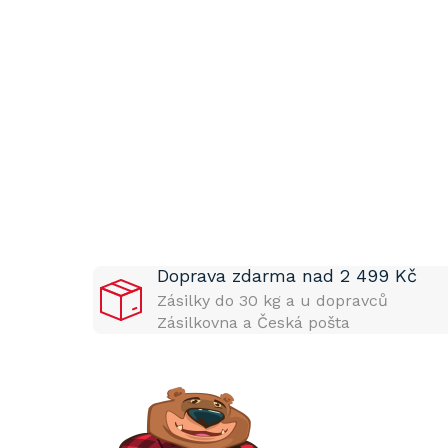
P
o
s
t
Doprava zdarma nad 2 499 Kč
r
a
Zásilky do 30 kg a u dopravců
n
Zásilkovna a Česká pošta
n
í
p
a
n