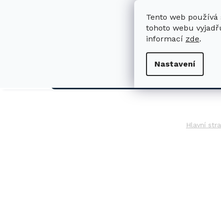
Přejít
na
Tento web používá 
obsah
tohoto webu vyjadřu
informací
zde
.
H
Nastavení
AUTO