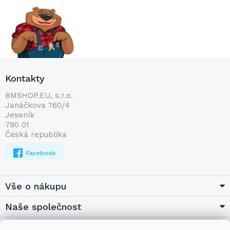
Z
Kontakty
á
p
BMSHOP.EU, s.r.o.
Janáčkova 760/4
a
Jeseník
t
790 01
í
Česká republika
Facebook
Vše o nákupu
Naše společnost
Užitečné