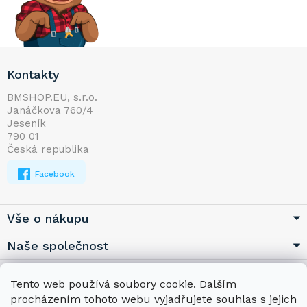
Z
Kontakty
á
p
BMSHOP.EU, s.r.o.
Janáčkova 760/4
a
Jeseník
t
790 01
í
Česká republika
Facebook
Vše o nákupu
Naše společnost
Užitečné
Tento web používá soubory cookie. Dalším
procházením tohoto webu vyjadřujete souhlas s jejich