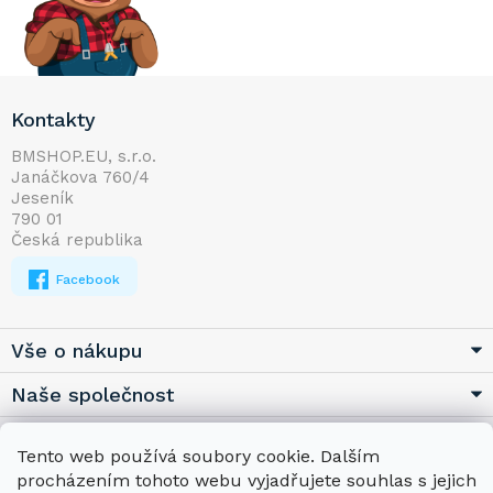
Z
Kontakty
á
p
BMSHOP.EU, s.r.o.
Janáčkova 760/4
a
Jeseník
t
790 01
í
Česká republika
Facebook
Vše o nákupu
Naše společnost
Užitečné
Tento web používá soubory cookie. Dalším
procházením tohoto webu vyjadřujete souhlas s jejich