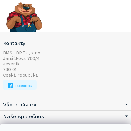
Z
Kontakty
á
p
BMSHOP.EU, s.r.o.
Janáčkova 760/4
a
Jeseník
t
790 01
í
Česká republika
Facebook
Vše o nákupu
Naše společnost
Užitečné