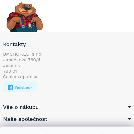
Z
Kontakty
á
p
BMSHOP.EU, s.r.o.
Janáčkova 760/4
a
Jeseník
t
790 01
í
Česká republika
Facebook
Vše o nákupu
Naše společnost
Užitečné