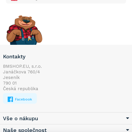
Z
Kontakty
á
p
BMSHOP.EU, s.r.o.
Janáčkova 760/4
a
Jeseník
t
790 01
í
Česká republika
Facebook
Vše o nákupu
Naše společnost