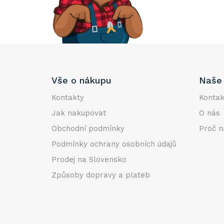
e
l
Z
Vše o nákupu
Naše 
á
p
Kontakty
Kontak
a
Jak nakupovat
O nás
t
Obchodní podmínky
Proč n
í
Podmínky ochrany osobních údajů
Prodej na Slovensko
Způsoby dopravy a plateb