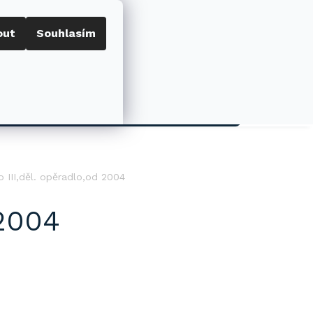
out
Souhlasím
Porovnat
Přihlášení
0
NÁKUPNÍ
KOŠÍK
AKCE
o III,děl. opěradlo,od 2004
 2004