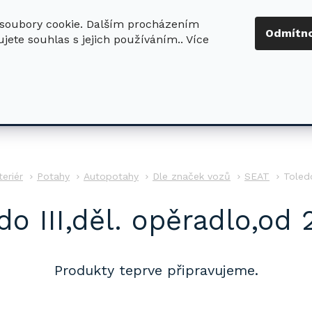
soubory cookie. Dalším procházením
+420 724 411
Odmítn
jete souhlas s jejich používáním.. Více
630
ledat
DŮM - ZAHRADA
DÍLNA - STAVBA
PRO DĚTI
teriér
Potahy
Autopotahy
Dle značek vozů
SEAT
Toled
do III,děl. opěradlo,od
Produkty teprve připravujeme.