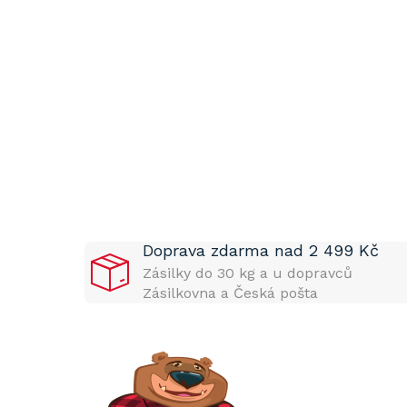
P
o
s
t
Doprava zdarma nad 2 499 Kč
r
a
Zásilky do 30 kg a u dopravců
n
Zásilkovna a Česká pošta
n
í
p
a
n