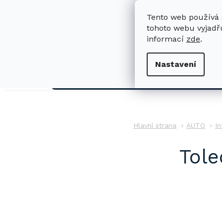
Přejít
na
Tento web používá 
obsah
tohoto webu vyjadřu
informací
zde
.
H
Nastavení
AUTO
AUTO
In
Tole