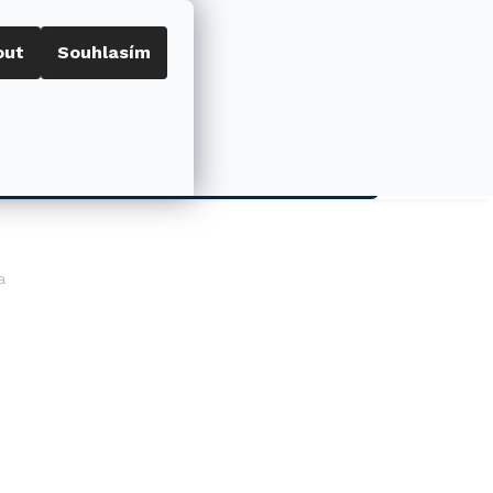
out
Souhlasím
Porovnat
Přihlášení
0
NÁKUPNÍ
KOŠÍK
AKCE
a