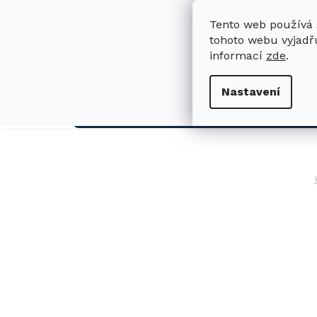
Přejít
na
Tento web používá 
obsah
tohoto webu vyjadřu
informací
zde
.
H
Nastavení
AUTO