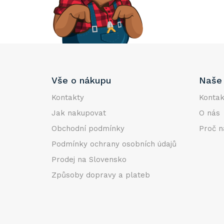
e
l
Z
Vše o nákupu
Naše 
á
p
Kontakty
Kontak
a
Jak nakupovat
O nás
t
Obchodní podmínky
Proč n
í
Podmínky ochrany osobních údajů
Prodej na Slovensko
Způsoby dopravy a plateb