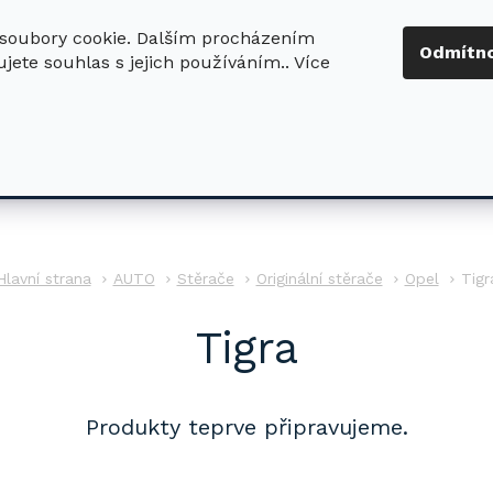
soubory cookie. Dalším procházením
+420 724 411
Odmítn
jete souhlas s jejich používáním.. Více
630
ledat
DŮM - ZAHRADA
DÍLNA - STAVBA
PRO DĚTI
AUTO
Stěrače
Originální stěrače
Opel
Tigr
Tigra
Produkty teprve připravujeme.