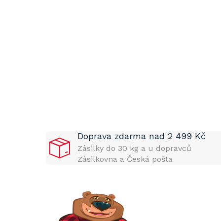
P
o
s
t
Doprava zdarma nad 2 499 Kč
r
a
Zásilky do 30 kg a u dopravců
n
Zásilkovna a Česká pošta
n
í
p
a
n