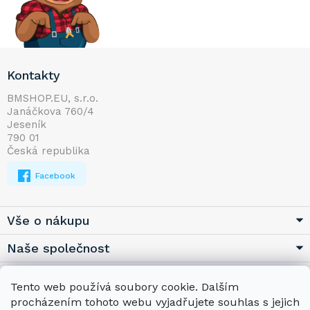
Z
Kontakty
á
p
BMSHOP.EU, s.r.o.
Janáčkova 760/4
a
Jeseník
t
790 01
í
Česká republika
Facebook
Vše o nákupu
Naše společnost
Užitečné
Tento web používá soubory cookie. Dalším
procházením tohoto webu vyjadřujete souhlas s jejich