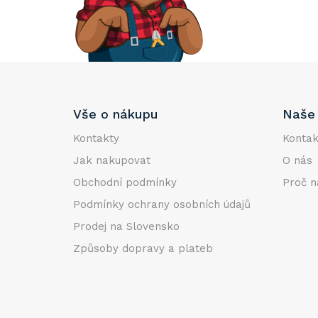
e
l
Z
Vše o nákupu
Naše 
á
p
Kontakty
Kontak
a
Jak nakupovat
O nás
t
Obchodní podmínky
Proč n
í
Podmínky ochrany osobních údajů
Prodej na Slovensko
Způsoby dopravy a plateb