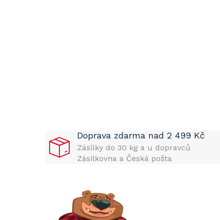
P
o
s
t
Doprava zdarma nad 2 499 Kč
r
a
Zásilky do 30 kg a u dopravců
n
Zásilkovna a Česká pošta
n
í
p
a
n