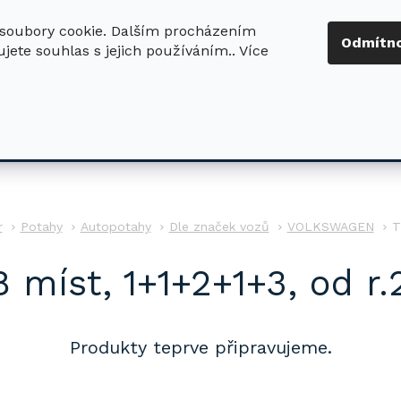
soubory cookie. Dalším procházením
+420 724 411
Odmítn
jete souhlas s jejich používáním.. Více
630
ledat
DŮM - ZAHRADA
DÍLNA - STAVBA
PRO DĚTI
r
Potahy
Autopotahy
Dle značek vozů
VOLKSWAGEN
T
8 míst, 1+1+2+1+3, od r
Produkty teprve připravujeme.