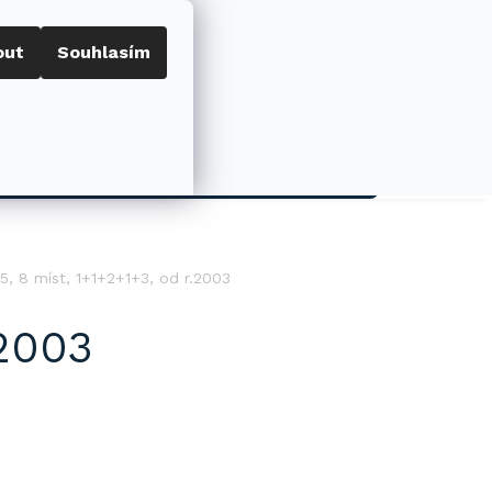
out
Souhlasím
Porovnat
Přihlášení
0
NÁKUPNÍ
KOŠÍK
AKCE
5, 8 míst, 1+1+2+1+3, od r.2003
.2003