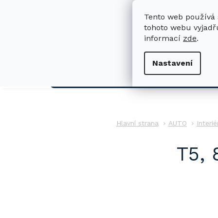
Přejít
na
Tento web používá 
obsah
tohoto webu vyjadřu
informací
zde
.
H
Nastavení
AUTO
AUTO
Interié
T5, 