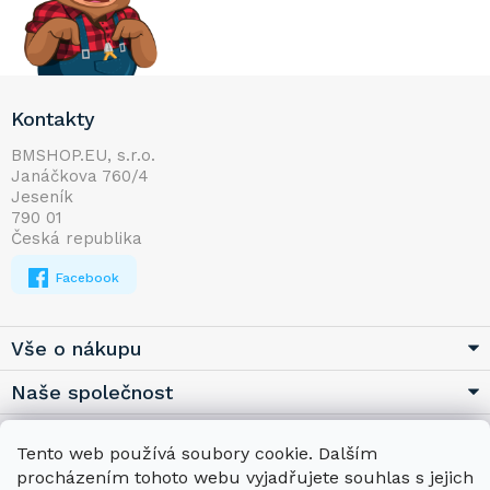
Z
Kontakty
á
p
BMSHOP.EU, s.r.o.
Janáčkova 760/4
a
Jeseník
t
790 01
í
Česká republika
Facebook
Vše o nákupu
Naše společnost
Užitečné
Tento web používá soubory cookie. Dalším
procházením tohoto webu vyjadřujete souhlas s jejich