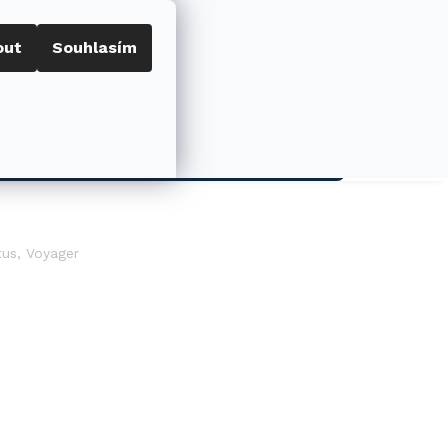
out
Souhlasím
Porovnat
Přihlášení
0
NÁKUPNÍ
KOŠÍK
AKCE
tus, Voyager