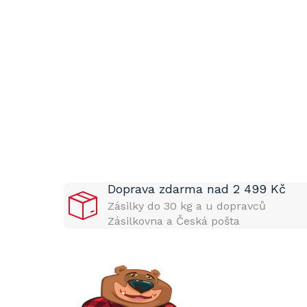
P
o
s
t
Doprava zdarma nad 2 499 Kč
r
a
Zásilky do 30 kg a u dopravců
n
Zásilkovna a Česká pošta
n
í
p
a
n