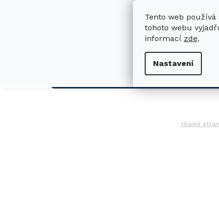
Přejít
na
Tento web používá 
obsah
tohoto webu vyjadřu
informací
zde
.
H
Nastavení
AUTO