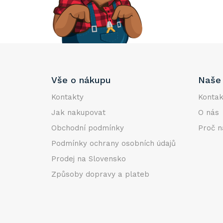
e
l
Z
Vše o nákupu
Naše 
á
p
Kontakty
Kontak
a
Jak nakupovat
O nás
t
Obchodní podmínky
Proč n
í
Podmínky ochrany osobních údajů
Prodej na Slovensko
Způsoby dopravy a plateb