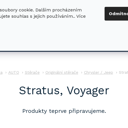
soubory cookie. Dalším procházením
+420 724 411
Odmítn
jete souhlas s jejich používáním.. Více
630
ledat
DŮM - ZAHRADA
DÍLNA - STAVBA
PRO DĚTI
AUTO
Stěrače
Originální stěrače
Chrysler / Jeep
Stra
Stratus, Voyager
Produkty teprve připravujeme.