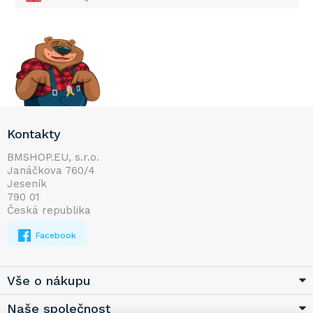
Z
Kontakty
á
p
BMSHOP.EU, s.r.o.
Janáčkova 760/4
a
Jeseník
t
790 01
í
Česká republika
Facebook
Vše o nákupu
Naše společnost