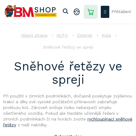
Přejít
na
Přihlášení
obsah
NÁKUPNÍ
KOŠÍK
AUTO
AUTO
Exteriér
Kola
DŮM
-
Sněhové řetězy ve spreji
ZAHRADA
Sněhové řetězy ve
DÍLNA
-
STAVBA
spreji
PRO
DĚTI
Při použití v zimních podmínkách, dočasně poskytuje zvýšenou
AKCE
trakci a díky své vysoké počáteční přilnavosti zabraňuje
prokluzu kol. Zároveň snižuje riziko nebezpečí smyku
Přihlášení
ošetřeného vozidla. Pokud ale hledáte
učinnější řešení v
zimních podmínkách či na horách zvolte
rychloupínací sněhové
řetězy
z naší nabídky.