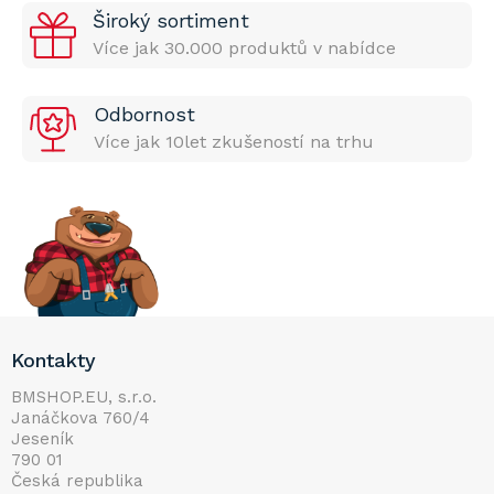
Široký sortiment
Více jak 30.000 produktů v nabídce
Odbornost
Více jak 10let zkušeností na trhu
Z
Kontakty
á
p
BMSHOP.EU, s.r.o.
Janáčkova 760/4
a
Jeseník
t
790 01
í
Česká republika