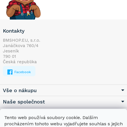
Z
Kontakty
á
p
BMSHOP.EU, s.r.o.
Janáčkova 760/4
a
Jeseník
t
790 01
í
Česká republika
Facebook
Vše o nákupu
Naše společnost
Užitečné
Tento web používá soubory cookie. Dalším
procházením tohoto webu vyjadřujete souhlas s jejich