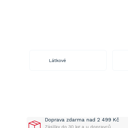
Látkové
P
o
s
t
Doprava zdarma nad 2 499 Kč
r
a
Zásilky do 30 kg a u dopravců