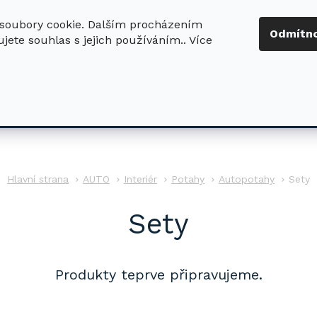
soubory cookie. Dalším procházením
+420 724 411
Odmítn
jete souhlas s jejich používáním.. Více
630
ledat
DŮM - ZAHRADA
DÍLNA - STAVBA
PRO DĚTI
AUTO
Interiér
Potahy
Autopotahy
Sety
Sety
Produkty teprve připravujeme.