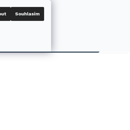
out
Souhlasím
Porovnat
Přihlášení
0
NÁKUPNÍ
KOŠÍK
AKCE