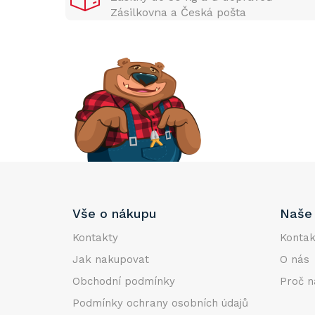
n
Zásilkovna a Česká pošta
n
í
p
a
n
e
l
Z
Vše o nákupu
Naše 
á
p
Kontakty
Kontak
a
Jak nakupovat
O nás
t
Obchodní podmínky
Proč n
í
Podmínky ochrany osobních údajů