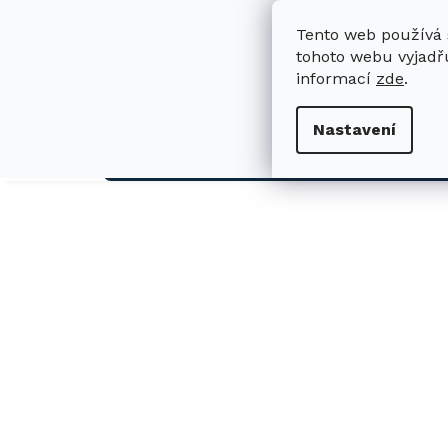
Přejít
na
Tento web používá 
obsah
tohoto webu vyjadřu
informací
zde
.
H
Nastavení
AUTO