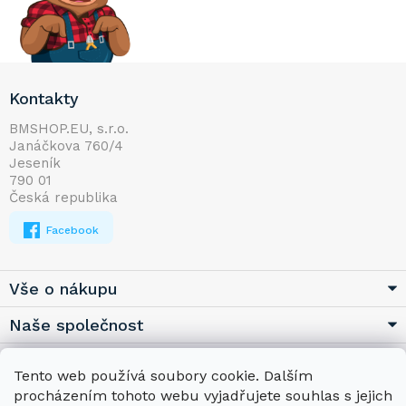
Z
Kontakty
á
p
BMSHOP.EU, s.r.o.
Janáčkova 760/4
a
Jeseník
t
790 01
í
Česká republika
Facebook
Vše o nákupu
Naše společnost
Užitečné
Tento web používá soubory cookie. Dalším
procházením tohoto webu vyjadřujete souhlas s jejich