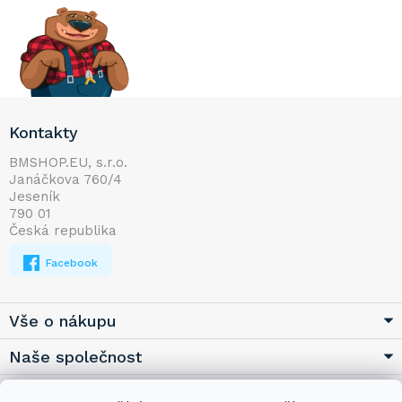
Z
Kontakty
á
p
BMSHOP.EU, s.r.o.
Janáčkova 760/4
a
Jeseník
t
790 01
í
Česká republika
Facebook
Vše o nákupu
Naše společnost
Užitečné