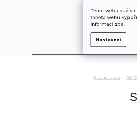
Přejít
na
Tento web používá 
obsah
tohoto webu vyjadřu
informací
zde
.
H
Nastavení
AUTO
AUT
S