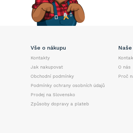
e
l
Z
Vše o nákupu
Naše 
á
p
Kontakty
Kontak
a
Jak nakupovat
O nás
t
Obchodní podmínky
Proč n
í
Podmínky ochrany osobních údajů
Prodej na Slovensko
Způsoby dopravy a plateb