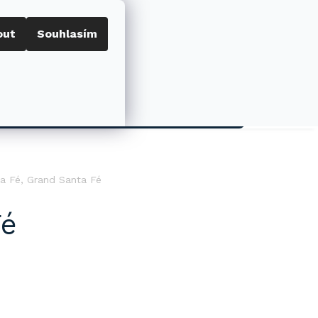
out
Souhlasím
Porovnat
Přihlášení
0
NÁKUPNÍ
KOŠÍK
AKCE
a Fé, Grand Santa Fé
Fé