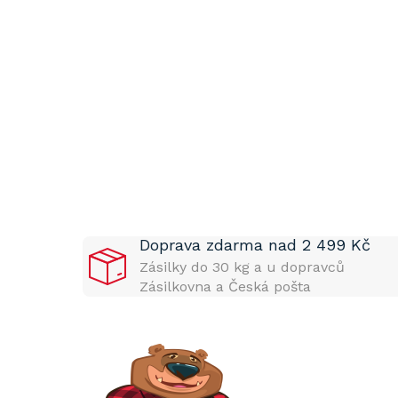
P
o
s
t
Doprava zdarma nad 2 499 Kč
r
a
Zásilky do 30 kg a u dopravců
n
Zásilkovna a Česká pošta
n
í
p
a
n