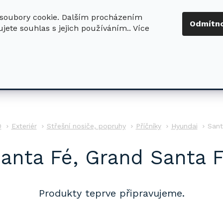
soubory cookie. Dalším procházením
+420 724 411
Odmítn
jete souhlas s jejich používáním.. Více
630
ledat
DŮM - ZAHRADA
DÍLNA - STAVBA
PRO DĚTI
O
Exteriér
Střešní nosiče, popruhy
Příčníky
Hyundai
Sant
anta Fé, Grand Santa 
Produkty teprve připravujeme.