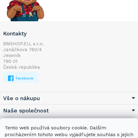
Z
Kontakty
á
p
BMSHOP.EU, s.r.o.
Janáčkova 760/4
a
Jeseník
t
790 01
í
Česká republika
Facebook
Vše o nákupu
Naše společnost
Užitečné
Tento web používá soubory cookie. Dalším
procházením tohoto webu vyjadřujete souhlas s jejich