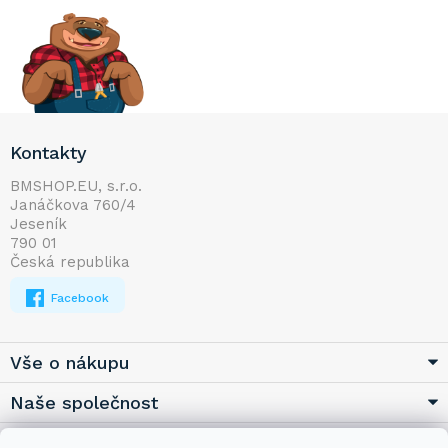
Z
Kontakty
á
p
BMSHOP.EU, s.r.o.
Janáčkova 760/4
a
Jeseník
t
790 01
í
Česká republika
Facebook
Vše o nákupu
Naše společnost
Užitečné