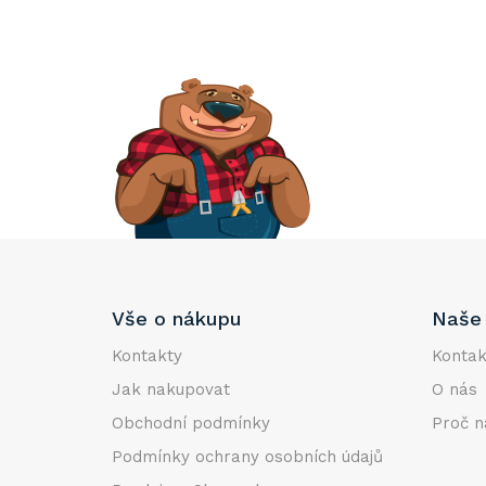
Z
Vše o nákupu
Naše 
á
p
Kontakty
Kontak
a
Jak nakupovat
O nás
t
Obchodní podmínky
Proč n
í
Podmínky ochrany osobních údajů