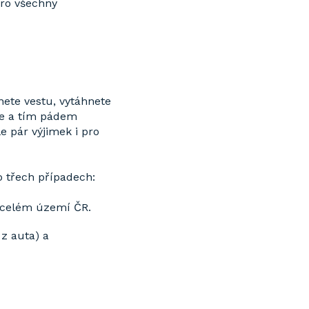
pro všechny
nete vestu, vytáhnete
te a tím pádem
le pár výjimek i pro
o třech případech:
 celém území ČR.
z auta) a