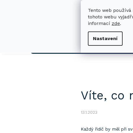
Přejít
na
Tento web používá 
obsah
tohoto webu vyjadřu
informací
zde
.
H
Nastavení
AUTO
Víte, co 
13.1.2023
Každý řidič by měl při s