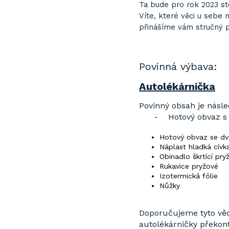
Ta bude pro rok 2023 ste
Víte, které věci u sebe
přinášíme vám stručný př
Povinná výbava:
Autolékárnička
Povinný obsah je násle
- Hotový obvaz s 
Hotový obvaz se dv
Náplast hladká cívk
Obinadlo škrtící pry
Rukavice pryžové
Izotermická fólie
Nůžky
Doporučujeme tyto věci
autolékárničky překontr