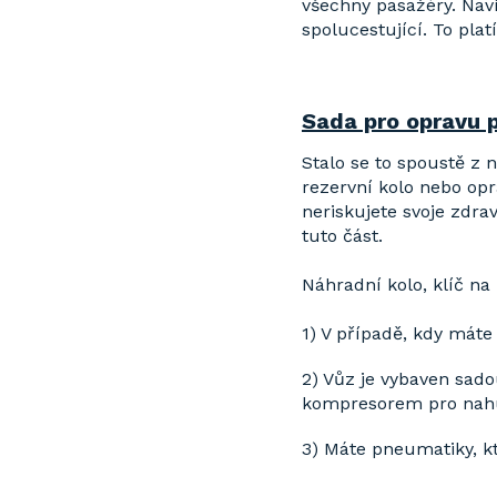
všechny pasažéry. Naví
spolucestující. To platí
Sada pro opravu 
Stalo se to spoustě z 
rezervní kolo nebo opr
neriskujete svoje zdrav
tuto část.
Náhradní kolo, klíč na
1) V případě, kdy mát
2) Vůz je vybaven sado
kompresorem pro nah
3) Máte pneumatiky, k