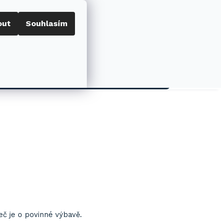
out
Souhlasím
Porovnat
Přihlášení
0
NÁKUPNÍ
KOŠÍK
AKCE
Řeč je o povinné výbavě.