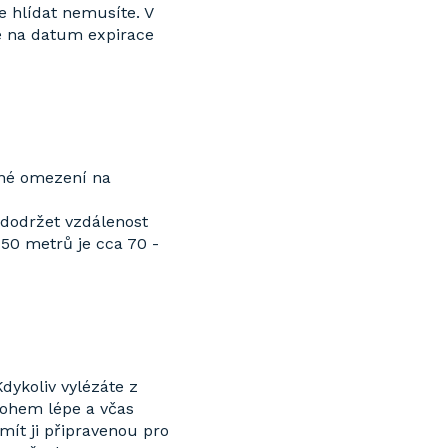
e hlídat nemusíte. V
me na datum expirace
dné omezení na
 dodržet vzdálenost
50 metrů je cca 70 -
dykoliv vylézáte z
mnohem lépe a včas
 mít ji připravenou pro