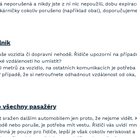
lá neporušená a nikdy jste z ní nic nepoužili, dobu expirac
lékárničky cokoliv porušeno (například obal), doporučuje
lník
še vozidla či dopravní nehodě. Řidiče upozorní na přípa
aké vzdálenosti ho umístit?
0 metrů za vozidlo, na ostatních komunikacích je potřeba
případě, že si netroufnete odhadnout vzdálenost od oka, 
o všechny pasažéry
 sražen dalším automobilem jen proto, že nejsme vidět. K
ehodě nebo poruše, je potřeba mít vestu. Řidiči vás uvidí 
nná je pouze pro řidiče, lepší je však cokoliv neriskovat a