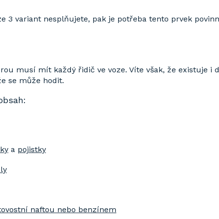
e 3 variant nesplňujete, pak je potřeba tento prvek povinn
erou musí mít každý řidič ve voze. Víte však, že existuje 
 že se může hodit.
obsah:
ky
a
pojistky
ly
tovostní naftou nebo benzínem