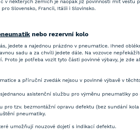
c v některých zemích je naopak již povinností mít vestu 
 pro Slovensko, Francii, Itálii i Slovinsko.
pneumatik
nebo rezervní kolo
nás, jedete a najednou prázdno v pneumatice. Ihned oblék
avnou sadu a za chvíli jedete dále. Na vozovce nepřekáží
í. Proto je potřeba vozit tyto části povinné výbavy, je zde a
 matice a příruční zvedák nejsou v povinné výbavě v těcht
e sjednanou asistenční službu pro výměnu pneumatiky po
u pro tzv. bezmontážní opravu defektu (bez sundání kola 
uštění pneumatiky.
teré umožňují nouzové dojetí s indikací defektu.