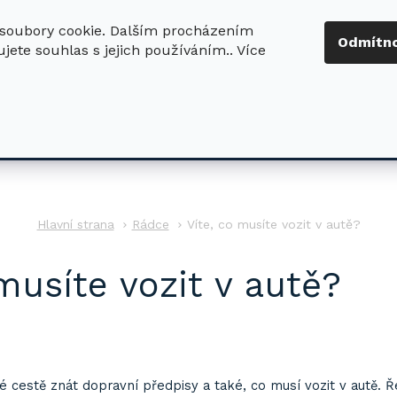
soubory cookie. Dalším procházením
+420 724 411
Odmítn
jete souhlas s jejich používáním.. Více
630
ledat
DŮM - ZAHRADA
DÍLNA - STAVBA
PRO DĚTI
Rádce
Víte, co musíte vozit v autě?
musíte vozit v autě?
vé cestě znát dopravní předpisy a také, co musí vozit v autě. 