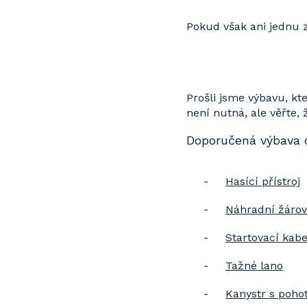
Pokud však ani jednu z
Prošli jsme výbavu, kt
není nutná, ale věřte,
Doporučená výbava 
-
Hasící přístroj
-
Náhradní žárov
-
Startovací kabe
-
Tažné lano
-
Kanystr s poho