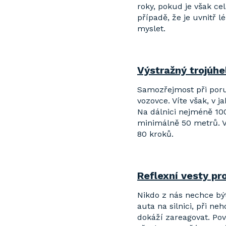
roky, pokud je však ce
případě, že je uvnitř 
myslet.
Výstražný trojúhe
Samozřejmost při poru
vozovce. Víte však, v j
Na dálnici nejméně 10
minimálně 50 metrů. V 
80 kroků.
Reflexní vesty pr
Nikdo z nás nechce být
auta na silnici, při n
dokáží zareagovat. Povi