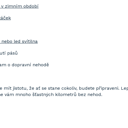
 v zimním období
táček
 nebo led svítilna
tí pásů
 o dopravní nehodě
mít jistotu, že ať se stane cokoliv, budete připraveni. Lep
me vám mnoho šťastných kilometrů bez nehod.