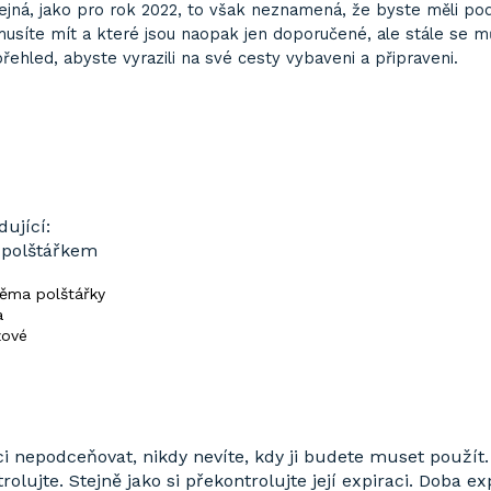
jná, jako pro rok 2022, to však neznamená, že byste měli podce
 musíte mít a které jsou naopak jen doporučené, ale stále se 
ehled, abyste vyrazili na své cesty vybaveni a připraveni.
dující:
polštářkem
ěma polštářky
a
žové
 nepodceňovat, nikdy nevíte, kdy ji budete muset použít. 
olujte. Stejně jako si překontrolujte její expiraci. Doba exp