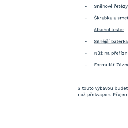
-
Sněhové řetězy
-
Škrabka a sme
-
Alkohol tester
-
Silnější baterka
- Nůž na přeříznu
- Formulář Záznam
S touto výbavou budete 
než překvapen. Přeje